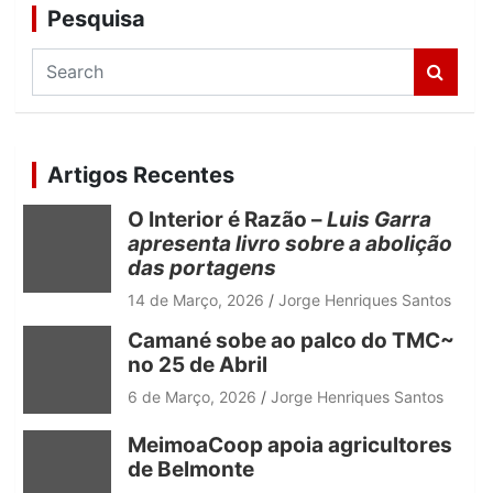
Pesquisa
S
e
a
r
c
Artigos Recentes
h
O Interior é Razão –
Luis Garra
apresenta livro sobre a abolição
das portagens
14 de Março, 2026
Jorge Henriques Santos
Camané sobe ao palco do TMC~
no 25 de Abril
6 de Março, 2026
Jorge Henriques Santos
MeimoaCoop apoia agricultores
de Belmonte