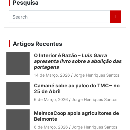
Pesquisa
S
e
a
r
c
Artigos Recentes
h
O Interior é Razão –
Luis Garra
apresenta livro sobre a abolição das
portagens
14 de Março, 2026
Jorge Henriques Santos
Camané sobe ao palco do TMC~ no
25 de Abril
6 de Março, 2026
Jorge Henriques Santos
MeimoaCoop apoia agricultores de
Belmonte
6 de Março, 2026
Jorge Henriques Santos