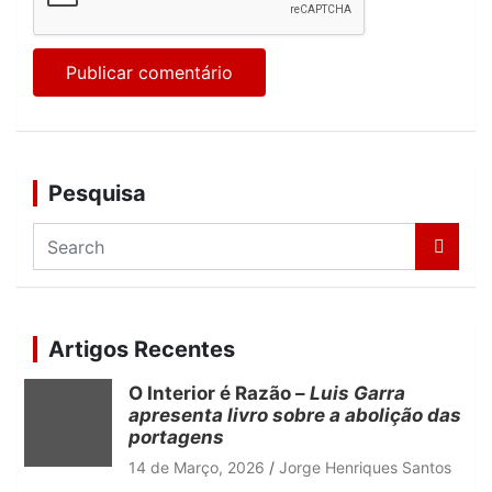
Pesquisa
S
e
a
r
c
Artigos Recentes
h
O Interior é Razão –
Luis Garra
apresenta livro sobre a abolição das
portagens
14 de Março, 2026
Jorge Henriques Santos