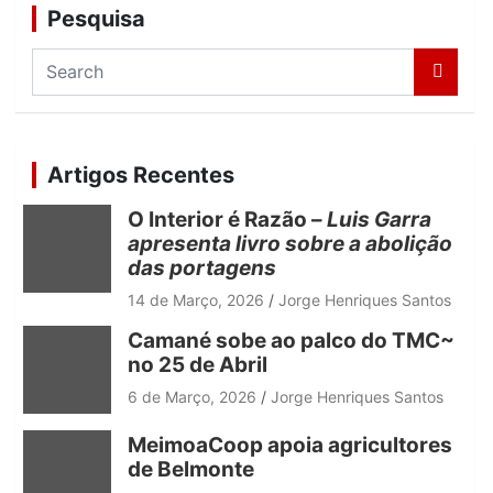
Pesquisa
S
e
a
r
c
Artigos Recentes
h
O Interior é Razão –
Luis Garra
apresenta livro sobre a abolição
das portagens
14 de Março, 2026
Jorge Henriques Santos
Camané sobe ao palco do TMC~
no 25 de Abril
6 de Março, 2026
Jorge Henriques Santos
MeimoaCoop apoia agricultores
de Belmonte