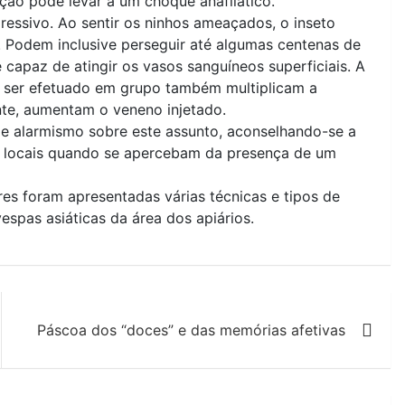
ção pode levar a um choque anafilático.
ressivo. Ao sentir os ninhos ameaçados, o inseto
. Podem inclusive perseguir até algumas centenas de
capaz de atingir os vasos sanguíneos superficiais. A
e ser efetuado em grupo também multiplicam a
te, aumentam o veneno injetado.
e alarmismo sobre este assunto, aconselhando-se a
s locais quando se apercebam da presença de um
res foram apresentadas várias técnicas e tipos de
espas asiáticas da área dos apiários.
Páscoa dos “doces” e das memórias afetivas