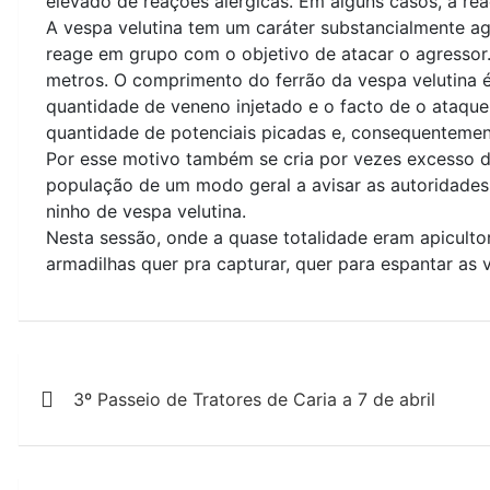
elevado de reações alérgicas. Em alguns casos, a rea
A vespa velutina tem um caráter substancialmente ag
reage em grupo com o objetivo de atacar o agressor
metros. O comprimento do ferrão da vespa velutina é 
quantidade de veneno injetado e o facto de o ataqu
quantidade de potenciais picadas e, consequentemen
Por esse motivo também se cria por vezes excesso d
população de um modo geral a avisar as autoridade
ninho de vespa velutina.
Nesta sessão, onde a quase totalidade eram apiculto
armadilhas quer pra capturar, quer para espantar as v
Navegação
3º Passeio de Tratores de Caria a 7 de abril
de
artigos