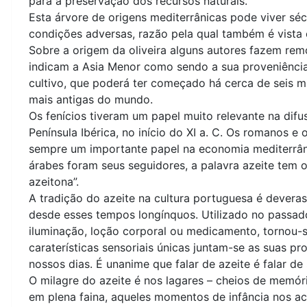
para a preservação dos recursos naturais.
Esta árvore de origens mediterrânicas pode viver s
condições adversas, razão pela qual também é vista 
Sobre a origem da oliveira alguns autores fazem remo
indicam a Asia Menor como sendo a sua proveniênci
cultivo, que poderá ter começado há cerca de seis m
mais antigas do mundo.
Os fenícios tiveram um papel muito relevante na dif
Península Ibérica, no início do XI a. C. Os romanos e
sempre um importante papel na economia mediterrân
árabes foram seus seguidores, a palavra azeite tem o
azeitona”.
A tradição do azeite na cultura portuguesa é devera
desde esses tempos longínquos. Utilizado no passad
iluminação, loção corporal ou medicamento, tornou-
caraterísticas sensoriais únicas juntam-se as suas p
nossos dias. É unanime que falar de azeite é falar de
O milagre do azeite é nos lagares – cheios de memóri
em plena faina, aqueles momentos de infância nos 