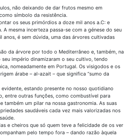
éculos, não deixando de dar frutos mesmo em
como símbolo da resistência.
ntar os seus primórdios a doze mil anos a.C: e
a. A mesma incerteza passa-se com a génese do seu
il anos, é sem dúvida, uma das árvores cultivadas
usão da árvore por todo o Mediterrâneo e, também, na
 o seu império dinamizaram o seu cultivo, tendo
ica, nomeadamente em Portugal. Os visigodos e os
rigem árabe – al-azait – que significa “sumo da
s evidente, estando presente no nosso quotidiano
o, entre outras funções, como combustível para
se também um pilar na nossa gastronomia. As suas
ropriedades saudáveis cada vez mais valorizadas nos
 saúde.
as e cheiros que só quem teve a felicidade de os ver
acompanham pelo tempo fora – dando razão àquela