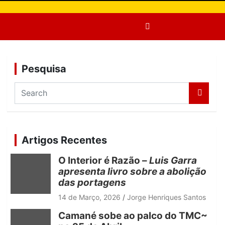
Pesquisa
S
e
a
r
c
Artigos Recentes
h
O Interior é Razão –
Luis Garra
apresenta livro sobre a abolição
das portagens
14 de Março, 2026
Jorge Henriques Santos
Camané sobe ao palco do TMC~