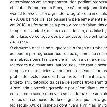
determinados em se superarem. Não podiam regressar
chacota: “Foram para a França e não arranjaram dinh
Gérald Bloncourt foi o grande fotógrafo que imorta
e 70. Os bairros de lata passaram pela lente atenta 
em 2018. As fotografias a preto e branco falam da
tempo, da saudade, das barracas de lata, das injustiç
alma lusa, do coração dos portugueses, que enfrent
de França.
O altruísmo desses portugueses e a força do trabal
acabaram por regressar aos seu país, com a sua mere
analfabetos para França e vieram com a carta de co
Mercedes a circular nas “autoroutes”, pediram dinhe
tempos e muitos deles vieram com recheadas contas b
praticados pelos bancos; foram rotos e famintos e v
projeto arquitetónico da casa de sonhos trouxeram d
A segunda e terceira geração e por aí em diante, c
entram com sucesso na vida social do país de acolhime
Temos uma comunidade de emigrantes que nos orgulh
No século XXI, os bisnetos continuam a vir mas, muit