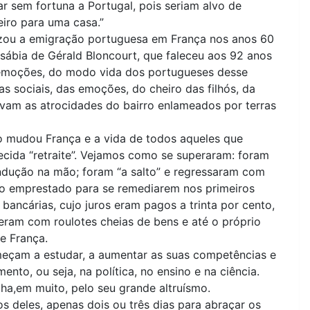
 sem fortuna a Portugal, pois seriam alvo de
eiro para uma casa.”
lizou a emigração portuguesa em França nos anos 60
e sábia de Gérald Bloncourt, que faleceu aos 92 anos
s emoções, do modo vida dos portugueses desse
as sociais, das emoções, do cheiro das filhós, da
avam as atrocidades do bairro enlameados por terras
ho mudou França e a vida de todos aqueles que
cida “retraite”. Vejamos como se superaram: foram
ndução na mão; foram “a salto” e regressaram com
iro emprestado para se remediarem nos primeiros
ancárias, cujo juros eram pagos a trinta por cento,
ieram com roulotes cheias de bens e até o próprio
e França.
omeçam a estudar, a aumentar as suas competências e
nto, ou seja, na política, no ensino e na ciência.
a,em muito, pelo seu grande altruísmo.
os deles, apenas dois ou três dias para abraçar os