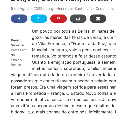
5 de Agosto, 2022
Jorge Henriques Santos
No Comments
Um pouco por toda as Beiras, milhares de
gozar as merecidas férias de verão, é um r
Pedro
de Vilar Formoso, a “Fronteira da Paz,” qu
Silveira
Mundial. Já agora, vale a pena conhecer e
Professor
do
temática. Voltaremos a falar desse assunt
Ensino
Quanto à emigração portuguesa, à semelha
Básico
muitos homens, sobretudo, famílias inteira
viagem até ao outro lado da fronteira. Um verdadeiro
passadores que concretizavam o negócio selado com
foram presos. Era uma viagem sofrida para esses he
a Terra Prometida – França. O Estado Novo tolhia a 
verdadeiro objetivo, custasse o que custasse. Já ouv
uma vitória chegar ao destino, mesmo que muitos del
bidonville, o mais conhecido entre nós, infelizmente.