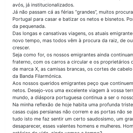
avós, já institucionalizados.
Já não passam cá as férias “grandes”, muitos procur
Portugal para casar e batizar os netos e bisnetos. 
da pequenada.
Das longas e cansativas viagens, os atuais emigrant
novo tempo, mas todos vêm à procura da raiz, de ou
crescer.
Seja como for, os nossos emigrantes ainda continuam
fraterno, com os carros a circular e os proprietários
de marca X, as camisas brancas, os cortes de cabelo
da Banda Filarmónica.
Aos nossos queridos emigrantes peço que continuem 
netos. Desejo-vos uma excelente viagem à vossa terr
mundo, a diáspora portuguesa continua a ser o nosso
Na minha reflexão de hoje habita uma profunda triste
casas cujas persianas não correm e as portas não se 
tudo isto me faz sentir um certo saudosismo, um gra
desaparecer, esses valentes homens e mulheres. Home
estórias de vida, ainda vamos a tempo?