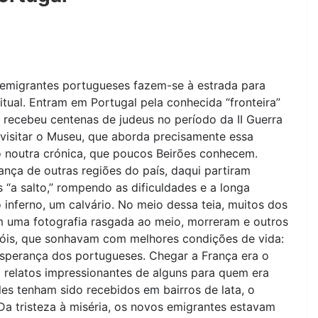
 emigrantes portugueses fazem-se à estrada para
itual. Entram em Portugal pela conhecida “fronteira”
e recebeu centenas de judeus no período da II Guerra
 visitar o Museu, que aborda precisamente essa
o noutra crónica, que poucos Beirões conhecem.
nça de outras regiões do país, daqui partiram
s “a salto,” rompendo as dificuldades e a longa
 inferno, um calvário. No meio dessa teia, muitos dos
 uma fotografia rasgada ao meio, morreram e outros
róis, que sonhavam com melhores condições de vida:
esperança dos portugueses. Chegar a França era o
i relatos impressionantes de alguns para quem era
es tenham sido recebidos em bairros de lata, o
 Da tristeza à miséria, os novos emigrantes estavam