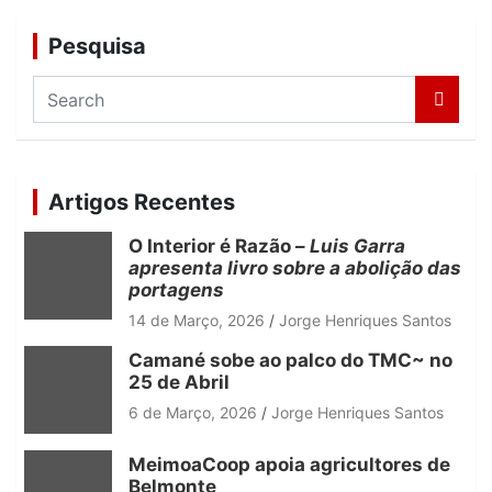
Pesquisa
S
e
a
r
c
Artigos Recentes
h
O Interior é Razão –
Luis Garra
apresenta livro sobre a abolição das
portagens
14 de Março, 2026
Jorge Henriques Santos
Camané sobe ao palco do TMC~ no
25 de Abril
6 de Março, 2026
Jorge Henriques Santos
MeimoaCoop apoia agricultores de
Belmonte