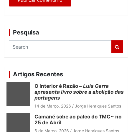
Pesquisa
S
e
a
r
c
Artigos Recentes
h
O Interior é Razão –
Luis Garra
apresenta livro sobre a abolição das
portagens
14 de Março, 2026
Jorge Henriques Santos
Camané sobe ao palco do TMC~ no
25 de Abril
6 de Março, 2026
Jorge Henriques Santos