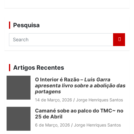
Pesquisa
S
e
a
r
c
Artigos Recentes
h
O Interior é Razão –
Luis Garra
apresenta livro sobre a abolição das
portagens
14 de Março, 2026
Jorge Henriques Santos
Camané sobe ao palco do TMC~ no
25 de Abril
6 de Março, 2026
Jorge Henriques Santos