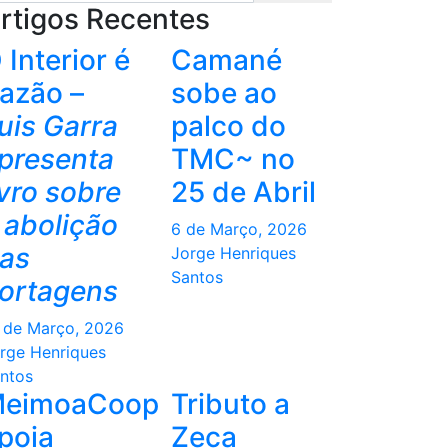
rtigos Recentes
 Interior é
Camané
azão –
sobe ao
uis Garra
palco do
presenta
TMC~ no
ivro sobre
25 de Abril
 abolição
6 de Março, 2026
as
Jorge Henriques
Santos
ortagens
 de Março, 2026
rge Henriques
ntos
eimoaCoop
Tributo a
poia
Zeca