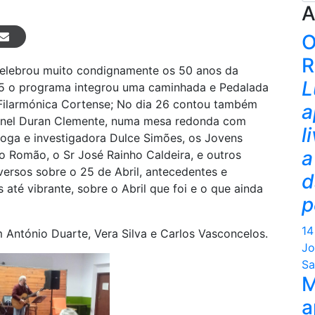
A
O
R
elebrou muito condignamente os 50 anos da
L
 25 o programa integrou uma caminhada e Pedalada
Filarmónica Cortense; No dia 26 contou também
a
ronel Duran Clemente, numa mesa redonda com
l
oga e investigadora Dulce Simões, os Jovens
a
o Romão, o Sr José Rainho Caldeira, e outros
versos sobre o 25 de Abril, antecedentes e
d
até vibrante, sobre o Abril que foi e o que ainda
p
14
 António Duarte, Vera Silva e Carlos Vasconcelos.
Jo
Sa
M
a