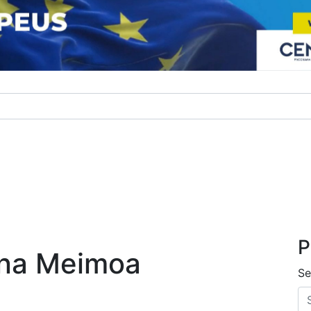
P
 na Meimoa
Se