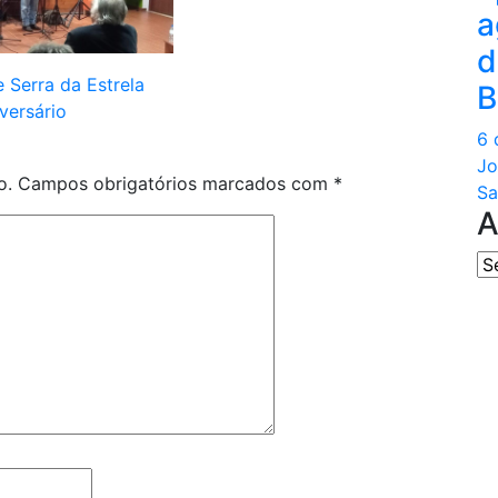
a
d
e Serra da Estrela
B
versário
6 
Jo
o.
Campos obrigatórios marcados com
*
Sa
A
Ar