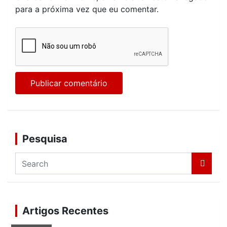
para a próxima vez que eu comentar.
Pesquisa
S
e
a
r
c
Artigos Recentes
h