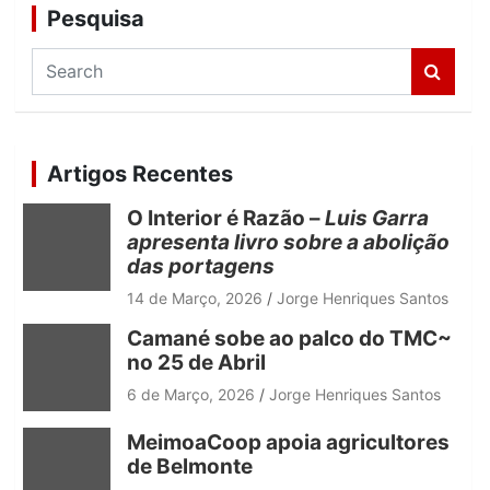
Pesquisa
S
e
a
r
c
Artigos Recentes
h
O Interior é Razão –
Luis Garra
apresenta livro sobre a abolição
das portagens
14 de Março, 2026
Jorge Henriques Santos
Camané sobe ao palco do TMC~
no 25 de Abril
6 de Março, 2026
Jorge Henriques Santos
MeimoaCoop apoia agricultores
de Belmonte