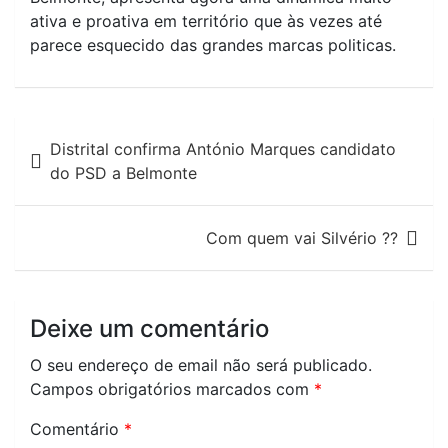
ativa e proativa em território que às vezes até
parece esquecido das grandes marcas politicas.
N
Distrital confirma António Marques candidato
a
do PSD a Belmonte
v
Com quem vai Silvério ??
e
g
a
Deixe um comentário
ç
O seu endereço de email não será publicado.
Campos obrigatórios marcados com
*
ã
Comentário
*
o