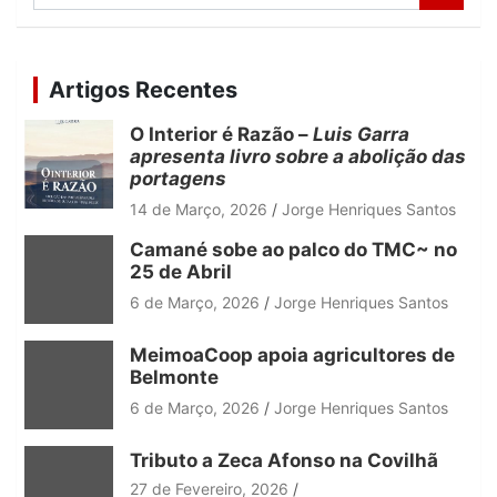
e
a
r
c
Artigos Recentes
h
O Interior é Razão –
Luis Garra
apresenta livro sobre a abolição das
portagens
14 de Março, 2026
Jorge Henriques Santos
Camané sobe ao palco do TMC~ no
25 de Abril
6 de Março, 2026
Jorge Henriques Santos
MeimoaCoop apoia agricultores de
Belmonte
6 de Março, 2026
Jorge Henriques Santos
Tributo a Zeca Afonso na Covilhã
27 de Fevereiro, 2026