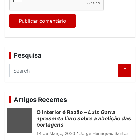
Pesquisa
S
e
a
r
c
Artigos Recentes
h
O Interior é Razão –
Luis Garra
apresenta livro sobre a abolição das
portagens
14 de Março, 2026
Jorge Henriques Santos