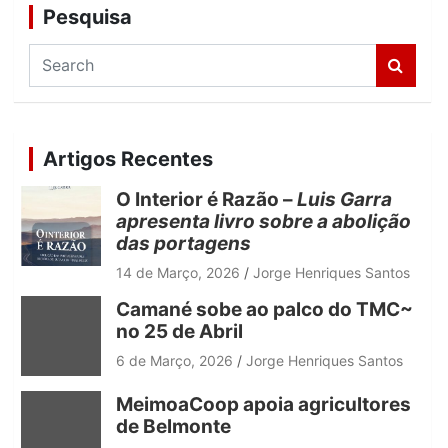
Pesquisa
S
e
a
r
c
Artigos Recentes
h
O Interior é Razão –
Luis Garra
apresenta livro sobre a abolição
das portagens
14 de Março, 2026
Jorge Henriques Santos
Camané sobe ao palco do TMC~
no 25 de Abril
6 de Março, 2026
Jorge Henriques Santos
MeimoaCoop apoia agricultores
de Belmonte