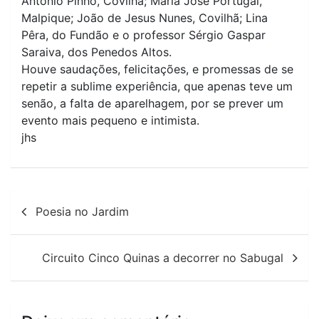
Antônio Pinho, Covilhã; Maria José Portugal,
Malpique; João de Jesus Nunes, Covilhã; Lina
Pêra, do Fundão e o professor Sérgio Gaspar
Saraiva, dos Penedos Altos.
Houve saudações, felicitações, e promessas de se
repetir a sublime experiência, que apenas teve um
senão, a falta de aparelhagem, por se prever um
evento mais pequeno e intimista.
jhs
Navegação
Poesia no Jardim
de
artigos
Circuito Cinco Quinas a decorrer no Sabugal