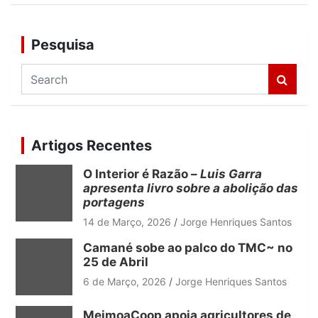
Pesquisa
S
e
a
r
c
Artigos Recentes
h
O Interior é Razão –
Luis Garra
apresenta livro sobre a abolição das
portagens
14 de Março, 2026
Jorge Henriques Santos
Camané sobe ao palco do TMC~ no
25 de Abril
6 de Março, 2026
Jorge Henriques Santos
MeimoaCoop apoia agricultores de