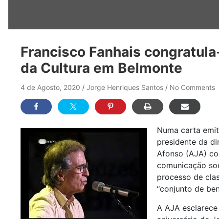
Francisco Fanhais congratula
da Cultura em Belmonte
4 de Agosto, 2020
Jorge Henriques Santos
No Comments
Numa carta emiti
presidente da di
Afonso (AJA) co
comunicação soci
processo de cla
“conjunto de ben
A AJA esclarece