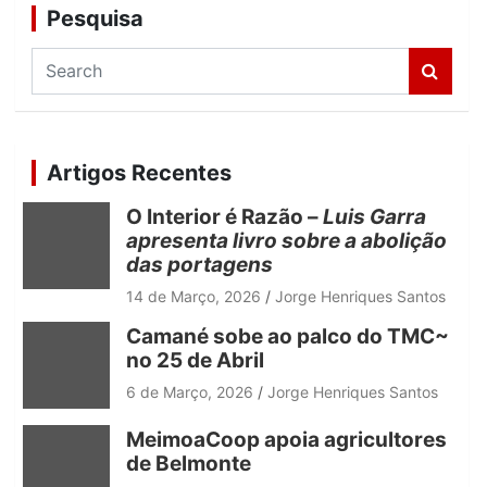
Pesquisa
S
e
a
r
c
Artigos Recentes
h
O Interior é Razão –
Luis Garra
apresenta livro sobre a abolição
das portagens
14 de Março, 2026
Jorge Henriques Santos
Camané sobe ao palco do TMC~
no 25 de Abril
6 de Março, 2026
Jorge Henriques Santos
MeimoaCoop apoia agricultores
de Belmonte