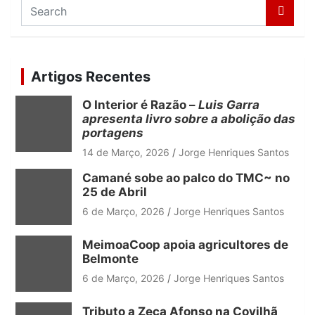
S
e
a
r
c
Artigos Recentes
h
O Interior é Razão –
Luis Garra
apresenta livro sobre a abolição das
portagens
14 de Março, 2026
Jorge Henriques Santos
Camané sobe ao palco do TMC~ no
25 de Abril
6 de Março, 2026
Jorge Henriques Santos
MeimoaCoop apoia agricultores de
Belmonte
6 de Março, 2026
Jorge Henriques Santos
Tributo a Zeca Afonso na Covilhã