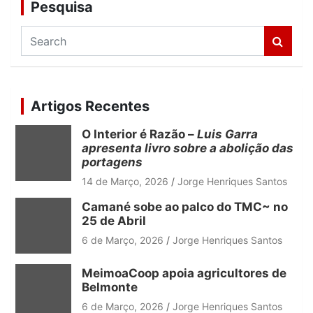
Pesquisa
S
e
a
r
c
Artigos Recentes
h
O Interior é Razão –
Luis Garra
apresenta livro sobre a abolição das
portagens
14 de Março, 2026
Jorge Henriques Santos
Camané sobe ao palco do TMC~ no
25 de Abril
6 de Março, 2026
Jorge Henriques Santos
MeimoaCoop apoia agricultores de
Belmonte
6 de Março, 2026
Jorge Henriques Santos