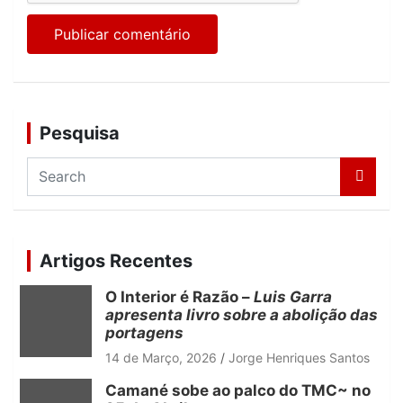
Pesquisa
S
e
a
r
c
Artigos Recentes
h
O Interior é Razão –
Luis Garra
apresenta livro sobre a abolição das
portagens
14 de Março, 2026
Jorge Henriques Santos
Camané sobe ao palco do TMC~ no