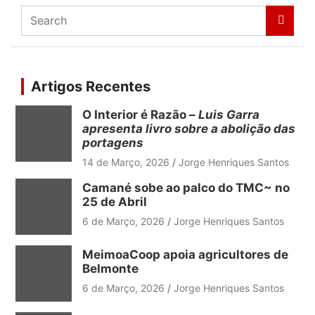
S
e
a
r
c
Artigos Recentes
h
O Interior é Razão –
Luis Garra
apresenta livro sobre a abolição das
portagens
14 de Março, 2026
Jorge Henriques Santos
Camané sobe ao palco do TMC~ no
25 de Abril
6 de Março, 2026
Jorge Henriques Santos
MeimoaCoop apoia agricultores de
Belmonte
6 de Março, 2026
Jorge Henriques Santos