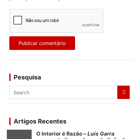
Pesquisa
S
e
a
r
c
Artigos Recentes
h
O Interior é Razão –
Luis Garra