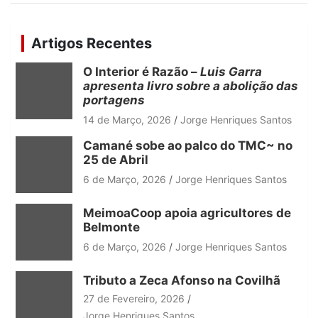
a
r
c
Artigos Recentes
h
O Interior é Razão –
Luis Garra
apresenta livro sobre a abolição das
portagens
14 de Março, 2026
Jorge Henriques Santos
Camané sobe ao palco do TMC~ no
25 de Abril
6 de Março, 2026
Jorge Henriques Santos
MeimoaCoop apoia agricultores de
Belmonte
6 de Março, 2026
Jorge Henriques Santos
Tributo a Zeca Afonso na Covilhã
27 de Fevereiro, 2026
Jorge Henriques Santos