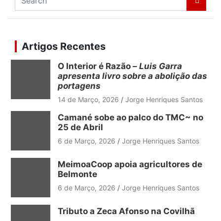
e
a
r
c
Artigos Recentes
h
O Interior é Razão –
Luis Garra
apresenta livro sobre a abolição das
portagens
14 de Março, 2026
Jorge Henriques Santos
Camané sobe ao palco do TMC~ no
25 de Abril
6 de Março, 2026
Jorge Henriques Santos
MeimoaCoop apoia agricultores de
Belmonte
6 de Março, 2026
Jorge Henriques Santos
Tributo a Zeca Afonso na Covilhã