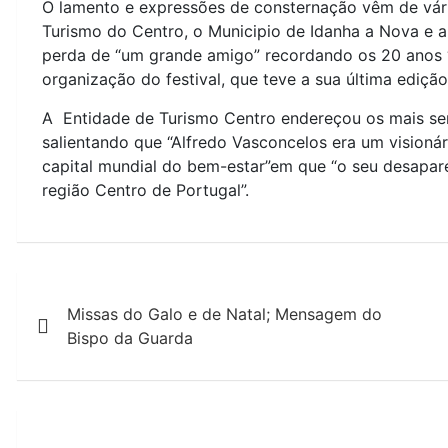
O lamento e expressões de consternação vêm de vári
Turismo do Centro, o Municipio de Idanha a Nova e a
perda de “um grande amigo” recordando os 20 anos “d
organização do festival, que teve a sua última ediçã
A Entidade de Turismo Centro endereçou os mais sen
salientando que “Alfredo Vasconcelos era um visioná
capital mundial do bem-estar”em que “o seu desapar
região Centro de Portugal”.
N
Missas do Galo e de Natal; Mensagem do
a
Bispo da Guarda
v
e
g