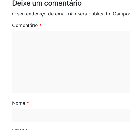
Deixe um comentário
a
O seu endereço de email não será publicado.
Campos
ç
Comentário
*
ã
o
d
e
a
r
t
Nome
*
i
g