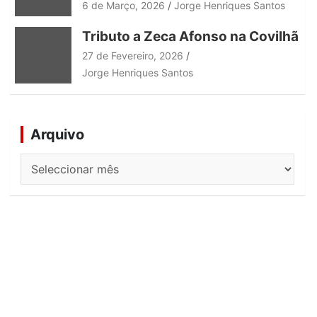
6 de Março, 2026
Jorge Henriques Santos
Tributo a Zeca Afonso na Covilhã
27 de Fevereiro, 2026
Jorge Henriques Santos
Arquivo
A
r
q
u
i
v
o