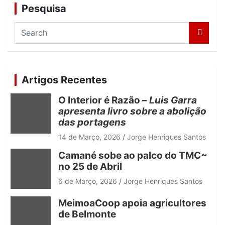
Pesquisa
S
e
a
r
c
Artigos Recentes
h
O Interior é Razão –
Luis Garra
apresenta livro sobre a abolição
das portagens
14 de Março, 2026
Jorge Henriques Santos
Camané sobe ao palco do TMC~
no 25 de Abril
6 de Março, 2026
Jorge Henriques Santos
MeimoaCoop apoia agricultores
de Belmonte