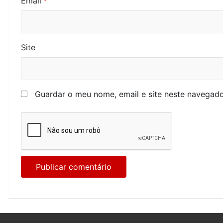
o
Email
*
s
Site
Guardar o meu nome, email e site neste navegado