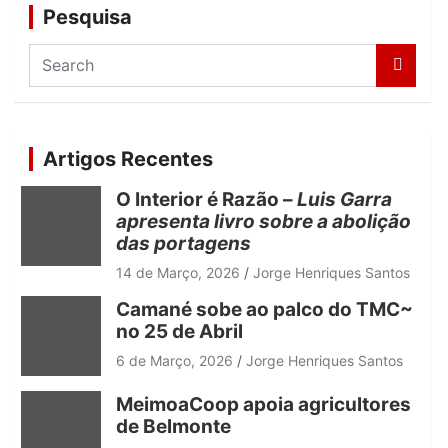
Pesquisa
S
e
a
r
c
Artigos Recentes
h
O Interior é Razão –
Luis Garra
apresenta livro sobre a abolição
das portagens
14 de Março, 2026
Jorge Henriques Santos
Camané sobe ao palco do TMC~
no 25 de Abril
6 de Março, 2026
Jorge Henriques Santos
MeimoaCoop apoia agricultores
de Belmonte