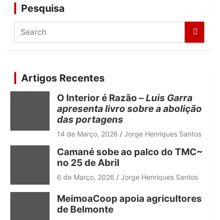
Pesquisa
S
e
a
r
c
Artigos Recentes
h
O Interior é Razão –
Luis Garra
apresenta livro sobre a abolição
das portagens
14 de Março, 2026
Jorge Henriques Santos
Camané sobe ao palco do TMC~
no 25 de Abril
6 de Março, 2026
Jorge Henriques Santos
MeimoaCoop apoia agricultores
de Belmonte