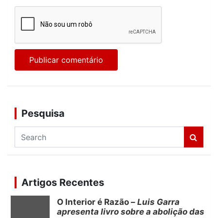
Pesquisa
S
e
a
r
c
Artigos Recentes
h
O Interior é Razão –
Luis Garra
apresenta livro sobre a abolição das