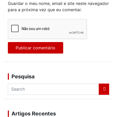
Guardar o meu nome, email e site neste navegador
para a próxima vez que eu comentar.
Pesquisa
S
e
a
r
c
Artigos Recentes