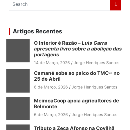
S
e
a
r
c
Artigos Recentes
h
O Interior é Razão –
Luis Garra
apresenta livro sobre a abolição das
portagens
14 de Março, 2026
Jorge Henriques Santos
Camané sobe ao palco do TMC~ no
25 de Abril
6 de Março, 2026
Jorge Henriques Santos
MeimoaCoop apoia agricultores de
Belmonte
6 de Março, 2026
Jorge Henriques Santos
Tributo a Zeca Afonso na Covilhã