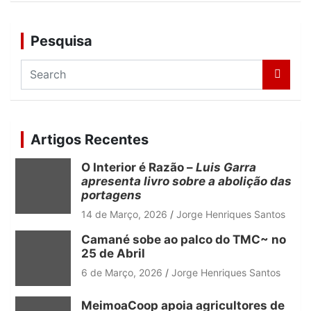
Pesquisa
S
e
a
r
c
Artigos Recentes
h
O Interior é Razão –
Luis Garra
apresenta livro sobre a abolição das
portagens
14 de Março, 2026
Jorge Henriques Santos
Camané sobe ao palco do TMC~ no
25 de Abril
6 de Março, 2026
Jorge Henriques Santos
MeimoaCoop apoia agricultores de