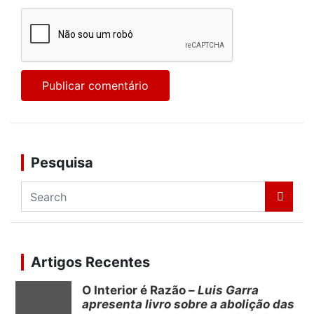
Pesquisa
S
e
a
r
c
Artigos Recentes
h
O Interior é Razão –
Luis Garra
apresenta livro sobre a abolição das