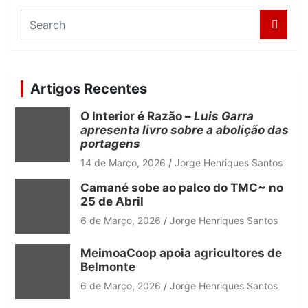
S
e
a
r
c
Artigos Recentes
h
O Interior é Razão –
Luis Garra
apresenta livro sobre a abolição das
portagens
14 de Março, 2026
Jorge Henriques Santos
Camané sobe ao palco do TMC~ no
25 de Abril
6 de Março, 2026
Jorge Henriques Santos
MeimoaCoop apoia agricultores de
Belmonte
6 de Março, 2026
Jorge Henriques Santos