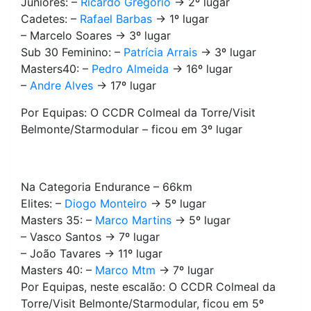
Juniores: –
Ricardo Gregório
-> 2º lugar
Cadetes: –
Rafael Barbas
-> 1º lugar
– Marcelo Soares -> 3º lugar
Sub 30 Feminino: –
Patrícia Arrais
-> 3º lugar
Masters40: –
Pedro Almeida
-> 16º lugar
–
Andre Alves
-> 17º lugar
Por Equipas: O CCDR Colmeal da Torre/Visit
Belmonte/Starmodular – ficou em 3º lugar
Na Categoria Endurance – 66km
Elites: –
Diogo Monteiro
-> 5º lugar
Masters 35: –
Marco Martins
-> 5º lugar
– Vasco Santos -> 7º lugar
– João Tavares -> 11º lugar
Masters 40: –
Marco Mtm
-> 7º lugar
Por Equipas, neste escalão: O CCDR Colmeal da
Torre/Visit Belmonte/Starmodular, ficou em 5º