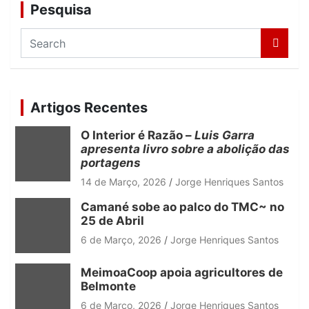
Pesquisa
S
e
a
r
c
Artigos Recentes
h
O Interior é Razão –
Luis Garra
apresenta livro sobre a abolição das
portagens
14 de Março, 2026
Jorge Henriques Santos
Camané sobe ao palco do TMC~ no
25 de Abril
6 de Março, 2026
Jorge Henriques Santos
MeimoaCoop apoia agricultores de
Belmonte
6 de Março, 2026
Jorge Henriques Santos