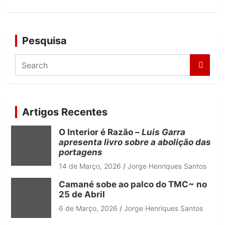
Pesquisa
S
e
a
r
c
Artigos Recentes
h
O Interior é Razão –
Luis Garra
apresenta livro sobre a abolição das
portagens
14 de Março, 2026
Jorge Henriques Santos
Camané sobe ao palco do TMC~ no
25 de Abril
6 de Março, 2026
Jorge Henriques Santos