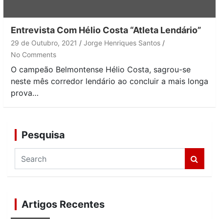
Entrevista Com Hélio Costa “Atleta Lendário”
29 de Outubro, 2021
Jorge Henriques Santos
No Comments
O campeão Belmontense Hélio Costa, sagrou-se
neste mês corredor lendário ao concluir a mais longa
prova…
Pesquisa
S
e
a
r
c
Artigos Recentes
h